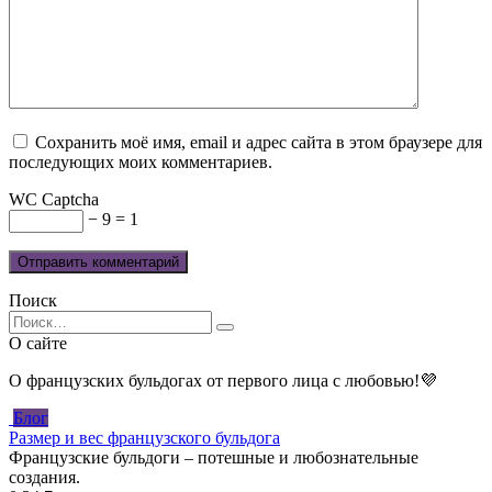
Сохранить моё имя, email и адрес сайта в этом браузере для
последующих моих комментариев.
WC Captcha
− 9 = 1
Поиск
Search
for:
О сайте
О французских бульдогах от первого лица с любовью!💜
Блог
Размер и вес французского бульдога
Французские бульдоги ‒ потешные и любознательные
создания.