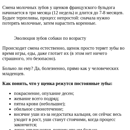
Смена молочных зубов у щенков французского бульдога
начинается в три месяца (12 недель) и длится до 7-8 месяцев.
Будьте терпеливы, процесс непростой: сначала нужно
потерять молочные, затем нарастить коренные.
Эволюция зубов собаки по возрасту
Происходит смена естественно, щенок просто теряет зубы во
время игры, еды, даже глотает их (в этом нет ничего
страшного, это безопасно).
Больно ли ему? Да, болезненно, прямо как у человеческих
младенцев.
Как понять, что у щенка режутся постоянные зубы:
покраснение, опухание десен;
жевание всего подряд;
пятна крови (небольшие);
обильное слюнотечение;
висячие уши из-за недостатка кальция, он сейчас весь
уходит в рост, уши станут стоячими, когда процесс
закончится;
легко отвлекаются, потому что им больно.