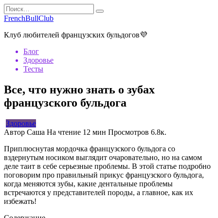
Перейти
Search
к
for:
FrenchBullClub
содержанию
Клуб любителей французских бульдогов💜
Блог
Здоровье
Тесты
Все, что нужно знать о зубах
французского бульдога
Здоровье
Автор
Саша
На чтение
12 мин
Просмотров
6.8к.
Приплюснутая мордочка французского бульдога со
вздернутым носиком выглядит очаровательно, но на самом
деле таит в себе серьезные проблемы. В этой статье подробно
поговорим про правильный прикус французского бульдога,
когда меняются зубы, какие дентальные проблемы
встречаются у представителей породы, а главное, как их
избежать!
Содержание