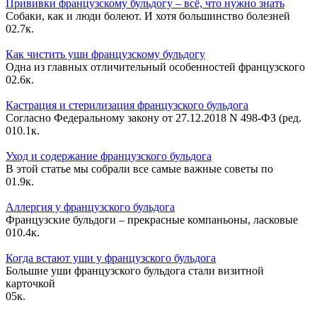
Прививки французскому бульдогу – всё, что нужно знать
Собаки, как и люди болеют. И хотя большинство болезней
0
2.7к.
Как чистить уши французскому бульдогу
Одна из главных отличительный особенностей французского
0
2.6к.
Кастрация и стерилизация французского бульдога
Согласно Федеральному закону от 27.12.2018 N 498-ФЗ (ред.
0
10.1к.
Уход и содержание французского бульдога
В этой статье мы собрали все самые важные советы по
0
1.9к.
Аллергия у французского бульдога
Французские бульдоги – прекрасные компаньоны, ласковые
0
10.4к.
Когда встают уши у французского бульдога
Большие уши французского бульдога стали визитной
карточкой
0
5к.