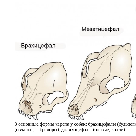
3 основные формы черепа у собак: брахицефалы (бульдог
(овчарки, лабрадоры), долихоцефалы (борзые, колли).