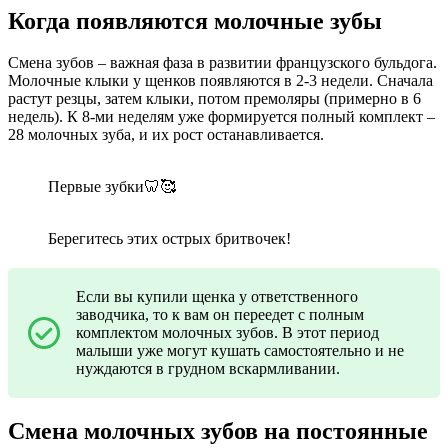
Когда появляются молочные зубы
Смена зубов ‒ важная фаза в развитии французского бульдога.
Молочные клыки у щенков появляются в 2-3 недели. Сначала
растут резцы, затем клыки, потом премоляры (примерно в 6
недель). К 8-ми неделям уже формируется полный комплект –
28 молочных зуба, и их рост останавливается.
Первые зубки🦷🥰
Берегитесь этих острых бритвочек!
Если вы купили щенка у ответственного
заводчика, то к вам он переедет с полным
комплектом молочных зубов. В этот период
малыши уже могут кушать самостоятельно и не
нуждаются в грудном вскармливании.
Смена молочных зубов на постоянные