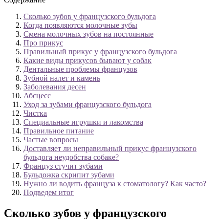
Сколько зубов у французского бульдога
Когда появляются молочные зубы
Смена молочных зубов на постоянные
Про прикус
Правильный прикус у французского бульдога
Какие виды прикусов бывают у собак
Дентальные проблемы французов
Зубной налет и камень
Заболевания десен
Абсцесс
Уход за зубами французского бульдога
Чистка
Специальные игрушки и лакомства
Правильное питание
Частые вопросы
Доставляет ли неправильный прикус французского
бульдога неудобства собаке?
Француз стучит зубами
Бульдожка скрипит зубами
Нужно ли водить француза к стоматологу? Как часто?
Подведем итог
Сколько зубов у французского