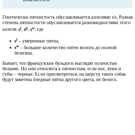
Генетически пятнистость обуславливается аллелями s/s. Разная
степень пятнистости обуславливается разновидностями этого
i
p
w
аллеля:
s
,
s
,
s
, где
i
s
– умеренные пятна,
w
s
– большое количество пятен вплоть до полной
белизны.
Бывает, что французские бульдоги выглядят полностью
белыми. Но они относятся к пятнистым, если нос, веки и
губы – черные. Если присмотреться, на шерсти таких собак
будут заметны бледные пятна другого цвета, не белого.