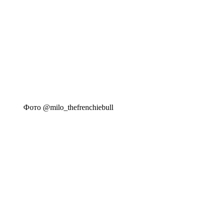
Фото @milo_thefrenchiebull