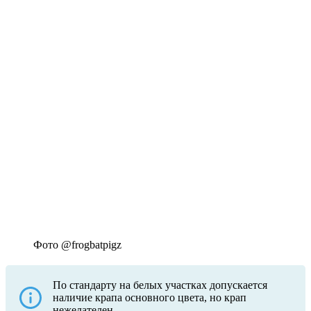
Фото @frogbatpigz
По стандарту на белых участках допускается
наличие крапа основного цвета, но крап
нежелателен.