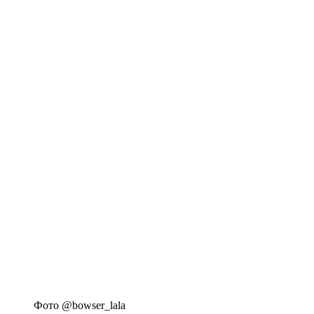
Фото @bowser_lala