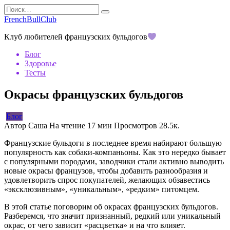
Перейти
Search
к
for:
FrenchBullClub
содержанию
Клуб любителей французских бульдогов
Блог
Здоровье
Тесты
Окрасы французских бульдогов
Блог
Автор
Саша
На чтение
17 мин
Просмотров
28.5к.
Французские бульдоги в последнее время набирают большую
популярность как собаки-компаньоны. Как это нередко бывает
с популярными породами, заводчики стали активно выводить
новые окрасы французов, чтобы добавить разнообразия и
удовлетворить спрос покупателей, желающих обзавестись
«эксклюзивным», «уникальным», «редким» питомцем.
В этой статье поговорим об окрасах французских бульдогов.
Разберемся, что значит признанный, редкий или уникальный
окрас, от чего зависит «расцветка» и на что влияет.