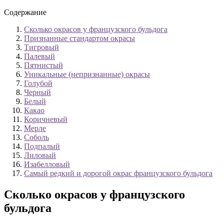
Содержание
Сколько окрасов у французского бульдога
Признанные стандартом окрасы
Тигровый
Палевый
Пятнистый
Уникальные (непризнанные) окрасы
Голубой
Черный
Белый
Какао
Коричневый
Мерле
Соболь
Подпалый
Лиловый
Изабелловый
Самый редкий и дорогой окрас французского бульдога
Сколько окрасов у французского
бульдога