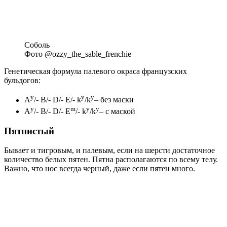
Соболь
Фото @ozzy_the_sable_frenchie
Генетическая формула палевого окраса французских
бульдогов:
y
y
y
A
/- B/- D/- Е/- k
/k
– без маски
y
m
y
y
A
/- B/- D/- Е
/- k
/k
– с маской
Пятнистый
Бывает и тигровым, и палевым, если на шерсти достаточное
количество белых пятен. Пятна располагаются по всему телу.
Важно, что нос всегда черный, даже если пятен много.