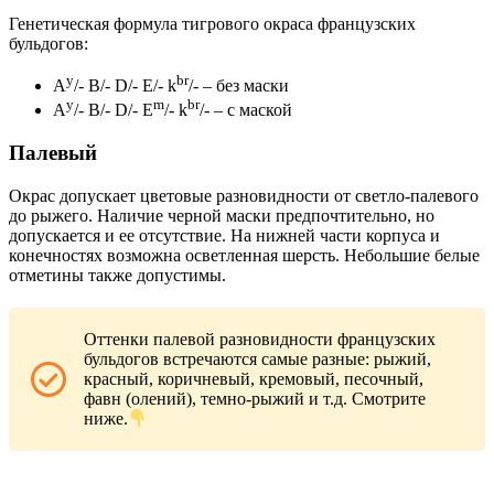
Генетическая формула тигрового окраса французских
бульдогов:
y
br
A
/- В/- D/- E/- k
/- – без маски
y
m
br
A
/- В/- D/- E
/- k
/- – с маской
Палевый
Окрас допускает цветовые разновидности от светло-палевого
до рыжего. Наличие черной маски предпочтительно, но
допускается и ее отсутствие. На нижней части корпуса и
конечностях возможна осветленная шерсть. Небольшие белые
отметины также допустимы.
Оттенки палевой разновидности французских
бульдогов встречаются самые разные: рыжий,
красный, коричневый, кремовый, песочный,
фавн (олений), темно-рыжий и т.д. Смотрите
ниже.