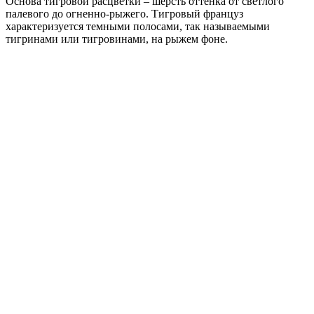
Основа тигровой расцветки – шерсть оттенка от светлого
палевого до огненно-рыжего. Тигровый француз
характеризуется темными полосами, так называемыми
тигринами или тигровинами, на рыжем фоне.