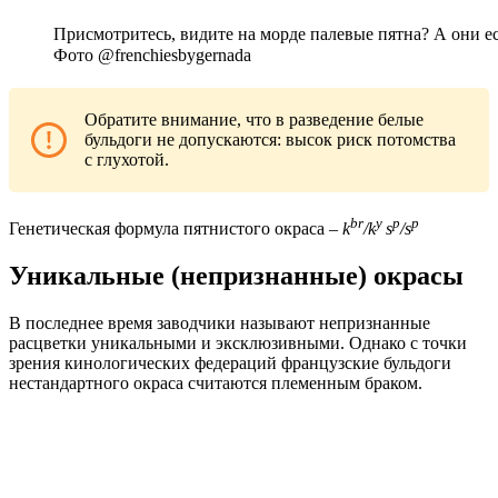
Присмотритесь, видите на морде палевые пятна? А они 
Фото @frenchiesbygernada
Обратите внимание, что в разведение белые
бульдоги не допускаются: высок риск потомства
с глухотой.
br
y
p
p
Генетическая формула пятнистого окраса –
k
/k
s
/s
Уникальные (непризнанные) окрасы
В последнее время заводчики называют непризнанные
расцветки уникальными и эксклюзивными. Однако с точки
зрения кинологических федераций французские бульдоги
нестандартного окраса считаются племенным браком.