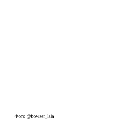
Фото @bowser_lala