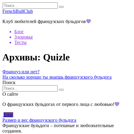
Перейти
Search
к
for:
FrenchBullClub
содержанию
Клуб любителей французских бульдогов
Блог
Здоровье
Тесты
Архивы:
Quizle
Француз или нет?
На сколько хорошо ты знаешь французского бульдога
Поиск
Search
for:
О сайте
О французских бульдогах от первого лица с любовью!
Блог
Размер и вес французского бульдога
Французские бульдоги ‒ потешные и любознательные
создания.